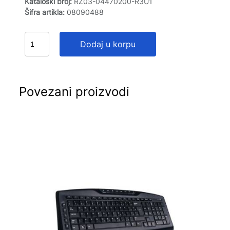
Kataloški broj:
RZ03-04470200-R3U1
Šifra artikla:
08090488
Dodaj u korpu
Povezani proizvodi