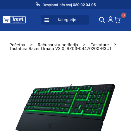
Besplatni info broj
080 02 04 05
0
Kategorije
Početna
>
Računarska periferija
>
Tastature
>
Tastatura Razer Ornata V3 X; RZ03-04470200-R3U1