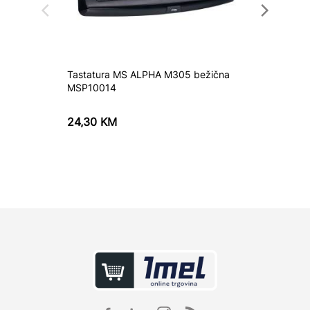
Tastatura MS ALPHA M305 bežična
TASTAT
MSP10014
+MIŠ
24,30
KM
51,00