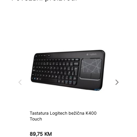
Tastatura Logitech bežična K400
Tastatu
Touch
89,75
KM
57,05