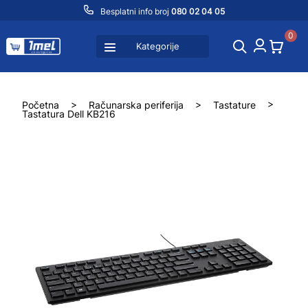
Besplatni info broj
080 02 04 05
0
Kategorije
Početna
>
Računarska periferija
>
Tastature
>
Tastatura Dell KB216