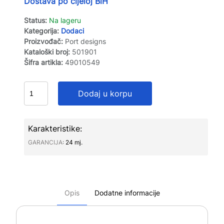
Dostava po cijeloj BiH
Status:
Na lageru
Kategorija:
Dodaci
Proizvođač:
Port designs
Kataloški broj:
501901
Šifra artikla:
49010549
Dodaj u korpu
Karakteristike:
GARANCIJA∶
24 mj.
Opis
Dodatne informacije