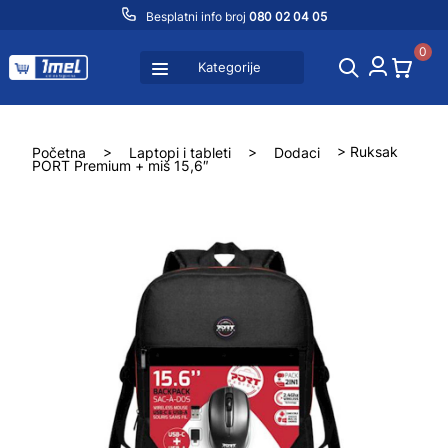
Besplatni info broj
080 02 04 05
0
Kategorije
Početna
>
Laptopi i tableti
>
Dodaci
> Ruksak
PORT Premium + miš 15,6″