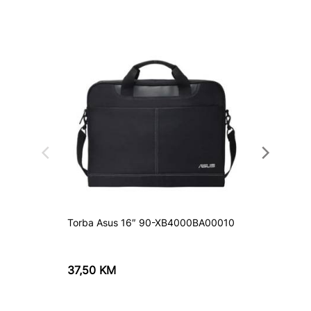
Torba Asus 16″ 90-XB4000BA00010
ASUS R
laptop
37,50
KM
205,0