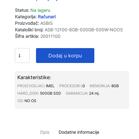
Status:
Na lageru
Kategorija:
Računari
Proizvođač:
ASBIS
Kataloški broj:
ASB-12100-8GB-500GB-500W-NOOS
Šifra artikla:
20011100
Dodaj u korpu
Karakteristike:
PROIZVODJAC∶
IMEL
PROCESOR∶
i3
MEMORIJA∶
8GB
HARD_DISK∶
500GB SSD
GARANCIJA∶
24 mj.
OS∶
NO OS
Opis
Dodatne informacije