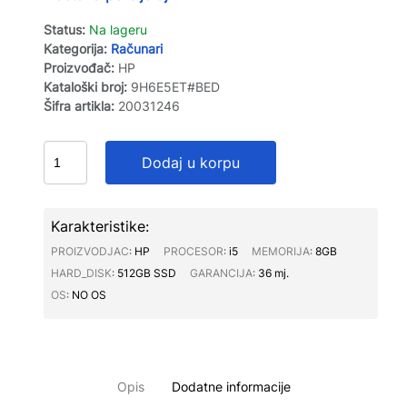
Status:
Na lageru
Kategorija:
Računari
Proizvođač:
HP
Kataloški broj:
9H6E5ET#BED
Šifra artikla:
20031246
Dodaj u korpu
Karakteristike:
PROIZVODJAC∶
HP
PROCESOR∶
i5
MEMORIJA∶
8GB
HARD_DISK∶
512GB SSD
GARANCIJA∶
36 mj.
OS∶
NO OS
Opis
Dodatne informacije