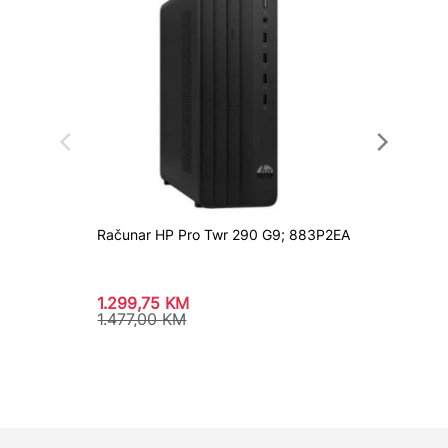
Računar HP Pro Twr 290 G9; 883P2EA
Računar
936W7
1.299,75
KM
1.283,
1.477,00
KM
1.458,