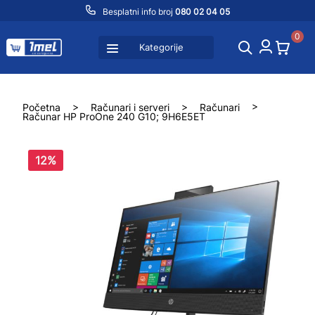
Besplatni info broj
080 02 04 05
0
Kategorije
Početna
>
Računari i serveri
>
Računari
>
Računar HP ProOne 240 G10; 9H6E5ET
12%