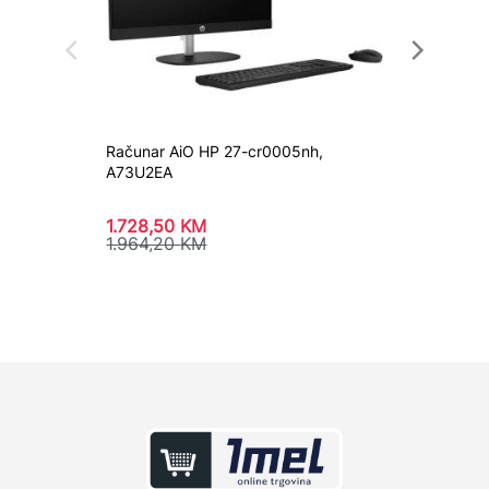
Računar AiO HP 27-cr0005nh,
Računar
A73U2EA
BTO109
1.728,50
KM
5.311,
1.964,20
KM
6.035