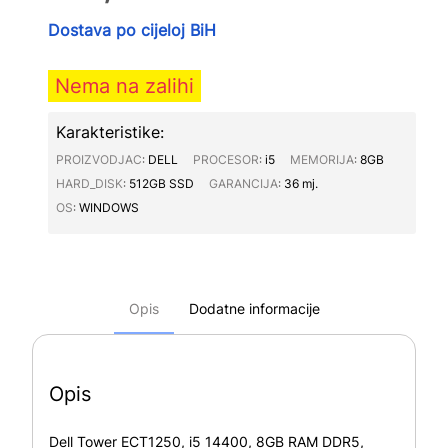
Dostava po cijeloj BiH
Nema na zalihi
Karakteristike:
PROIZVODJAC∶
DELL
PROCESOR∶
i5
MEMORIJA∶
8GB
HARD_DISK∶
512GB SSD
GARANCIJA∶
36 mj.
OS∶
WINDOWS
Opis
Dodatne informacije
Opis
Dell Tower ECT1250, i5 14400, 8GB RAM DDR5,