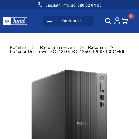
Besplatni info broj
080 02 04 05
0
Kategorije
Početna
>
Računari i serveri
>
Računari
>
Računar Dell Tower ECT1250, ECT1250_RPLS-R_004-56