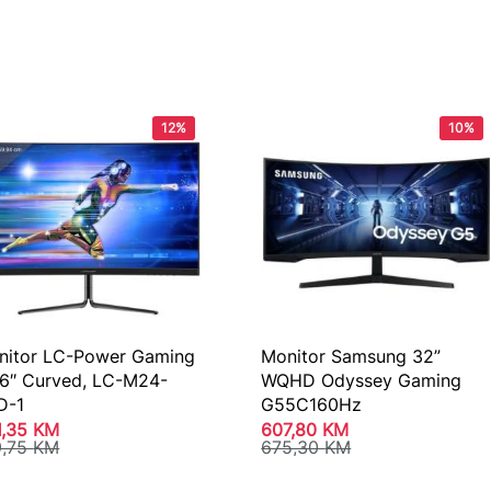
12%
10%
nitor LC-Power Gaming
Monitor Samsung 32”
,6″ Curved, LC-M24-
WQHD Odyssey Gaming
D-1
G55C160Hz
1,35
KM
607,80
KM
9,75
KM
675,30
KM