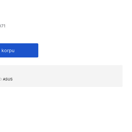
O71
 korpu
C∶
ASUS