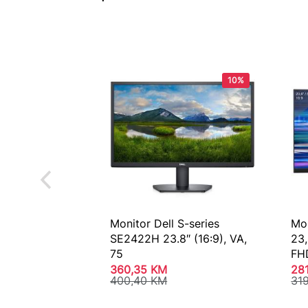
10%
Monitor Dell S-series
Mo
SE2422H 23.8″ (16:9), VA,
23
75
FH
360,35
KM
28
400,40
KM
31