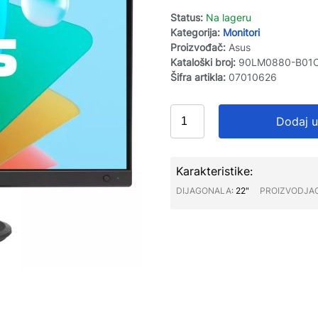
Status:
Na lageru
Kategorija:
Monitori
Proizvođač:
Asus
Kataloški broj:
90LM0880-B01
Šifra artikla:
07010626
Dodaj u
Karakteristike:
DIJAGONALA∶
22"
PROIZVODJA