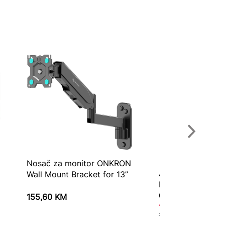
Nosač za monitor ONKRON
Asus 32″ ProArt
Wall Mount Bracket for 13”
PA329CRV32″,4K
0Hz,
155,60
KM
1.703,80
KM
1.936,10
KM