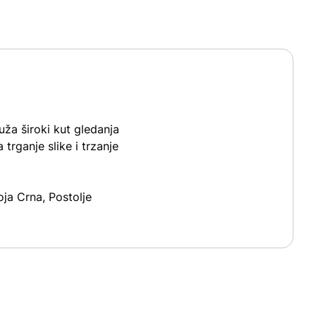
ža široki kut gledanja
trganje slike i trzanje
oja Crna, Postolje