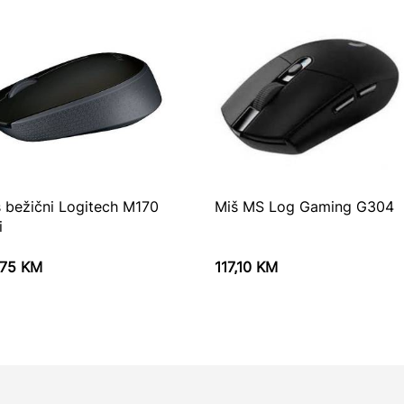
 bežični Logitech M170
Miš MS Log Gaming G304
i
,75
KM
117,10
KM