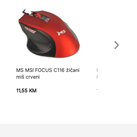
MS MSI FOCUS C116 žičani
Miš HP Wired Mo
miš crveni
EURO 6VY96AA
11,55
KM
16,75
KM