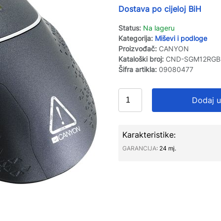
Dostava po cijeloj BiH
Status:
Na lageru
Kategorija:
Miševi i podloge
Proizvođač:
CANYON
Kataloški broj:
CND-SGM12RGB
Šifra artikla:
09080477
Dodaj u
Karakteristike:
GARANCIJA∶
24 mj.