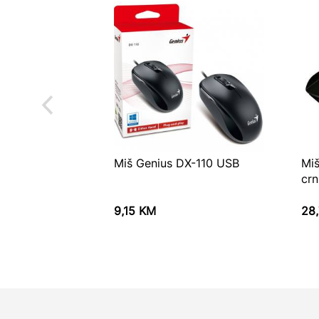
Miš Genius DX-110 USB
Miš
crn
9,15
KM
28