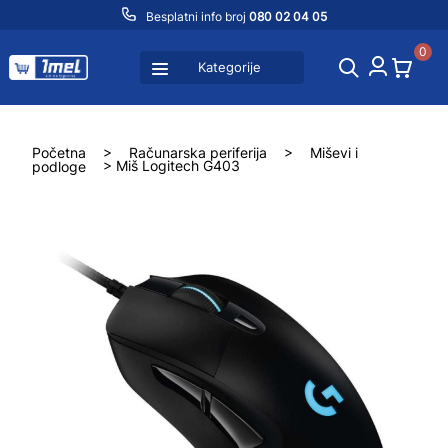
Besplatni info broj
080 02 04 05
0
Kategorije
Početna
>
Računarska periferija
>
Miševi i
podloge
> Miš Logitech G403