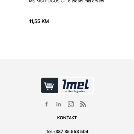
MS MSI FOCUS C116 žičani miš crveni
Miš LO
BLACK;
11,55
KM
44,85
KONTAKT
Tel:
+387 35 553 504