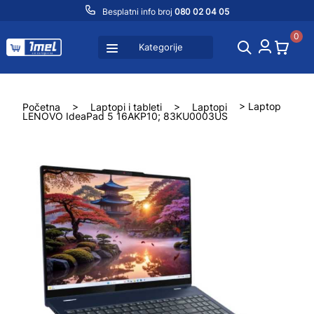
Besplatni info broj
080 02 04 05
0
Kategorije
Početna
>
Laptopi i tableti
>
Laptopi
> Laptop
LENOVO IdeaPad 5 16AKP10; 83KU0003US