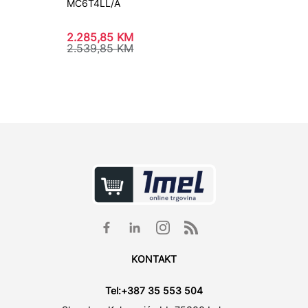
MC6T4LL/A
B9403C
2.285,85
KM
3.972
2.539,85
KM
4.414,
KONTAKT
Tel:
+387 35 553 504