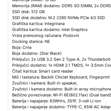
Memorija (RAM) dodatno:
DDR5 SO-DIMM, 2x DDR5
SSD disk:
512 GB
SSD disk dodatno:
M.2 2280 NVMe PCIe 4.0 SSD
Grafička kartica:
Integrirana
Grafička kartica dodatno:
Intel Graphics
Vrsta prenosnog računara:
Poslovni
Docking stanica:
NE
Boja:
Crna
Boja dodatno:
(Star Black)
Priključci:
2x USB 3.2 Gen 2 Type-A, 2x Thunderbolt 4
Priključci dodatno:
1x HDMI 2.1 TMDS, 1x 3.5mm Com
Čitač kartica:
Smart card reader
Miš i tastatura:
Backlit Chiclet Keyboard, Fingerprin
Zvučnici i kamera:
Built-in speaker,
Zvučnici i kamera dodatno:
Built-in array microphon
Bežično povezivanje:
Wi-Fi 6E(802.11ax) (Dual band
Baterija i napajanje:
63WHrs, 3S1P, 3-cell Li-ion
Baterija i napajanje dodatno:
TYPE-C, 65W AC Adapte