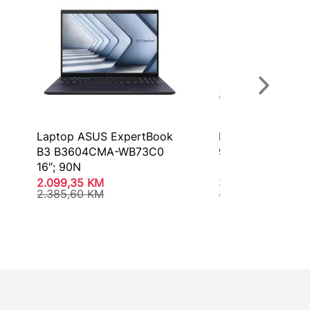
Laptop ASUS ExpertBook
Laptop Asus Zen
B3 B3604CMA-WB73C0
90NB16G2-M00
16″; 90N
2.099,35
KM
3.359,55
KM
2.385,60
KM
3.817,70
KM