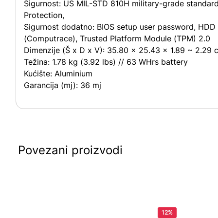
Sigurnost:
US MIL-STD 810H military-grade standard
Protection,
Sigurnost dodatno:
BIOS setup user password, HDD U
(Computrace), Trusted Platform Module (TPM) 2.0
Dimenzije (Š x D x V):
35.80 x 25.43 x 1.89 ~ 2.29 cm
Težina:
1.78 kg (3.92 lbs) // 63 WHrs battery
Kućište:
Aluminium
Garancija (mj):
36 mj
Povezani proizvodi
12%