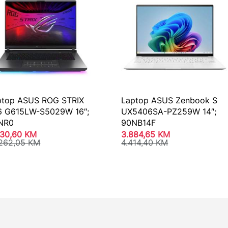
ptop ASUS ROG STRIX
Laptop ASUS Zenbook S
6 G615LW-S5029W 16″;
UX5406SA-PZ259W 14″;
NR0
90NB14F
030,60
KM
3.884,65
KM
.262,05
KM
4.414,40
KM