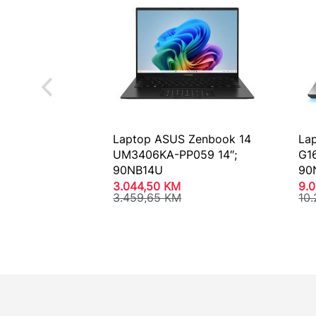
Laptop ASUS Zenbook 14
La
UM3406KA-PP059 14″;
G1
90NB14U
90
3.044,50
KM
9.
3.459,65
KM
10