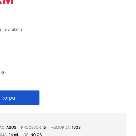
anje u ratama
F30
 korpu
AC∶
ASUS
PROCESOR∶
i5
MEMORIJA∶
16GB
IJA∶
24 mj.
OS∶
NO OS