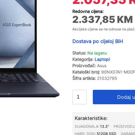
Redovna cijena:
2.337,85
KM
Akcijske cijene se ne odnose na plać
Dostava po cijeloj BiH
Status:
Na lageru
Kategorija:
Laptopi
Proizvođač:
Asus
Kataloški broj:
90NX07A1-M00
Šifra artikla:
21032795
Dodaj u
Karakteristike:
DIJAGONALA∶
13.3"
PROIZVODJ
HARD_DISK∶
512GB SSD
GARANC