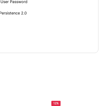
g User Password
Persistence 2.0
12%