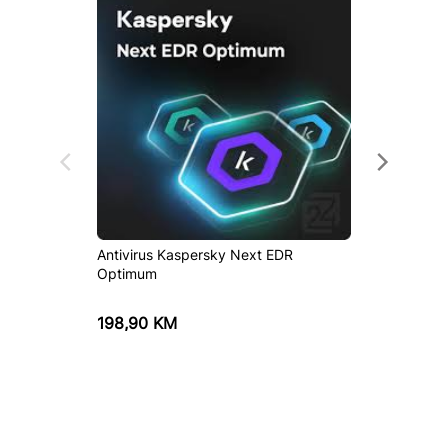
Antivirus Kaspersky Next EDR
Antivir
Optimum
korisni
198,90
KM
69,00