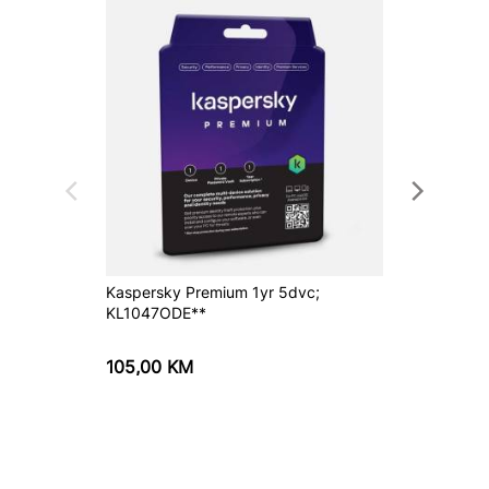
Kaspersky Premium 1yr 5dvc;
CorelDR
KL1047ODE**
License
105,00
KM
2.210