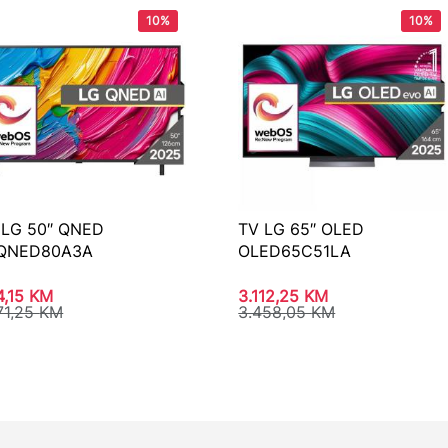
10%
10%
 LG 50″ QNED
TV LG 65″ OLED
QNED80A3A
OLED65C51LA
4,15
KM
3.112,25
KM
71,25
KM
3.458,05
KM