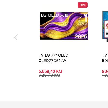
10%
TV LG 77″ OLED
TV
OLED77G51LW
50
5.658,40
KM
96
6.287,10
KM
1.0