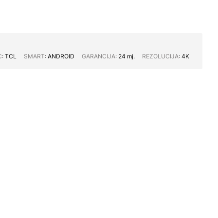
C∶
TCL
SMART∶
ANDROID
GARANCIJA∶
24 mj.
REZOLUCIJA∶
4K