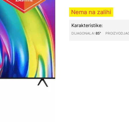
Nema na zalihi
Karakteristike:
DIJAGONALA∶
85"
PROIZVODJA