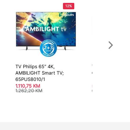
12%
TV Philips 65″ 4K,
TV LG 77″ OLED
AMBILIGHT Smart TV;
OLED77G42LW
65PUS8010/1
1.110,75
KM
5.432,20
KM
1.262,20
KM
6.035,80
KM