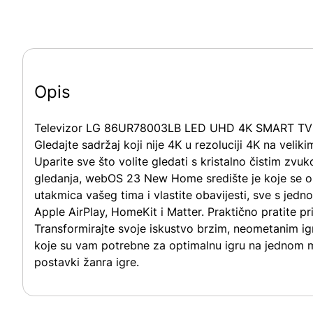
Opis
Televizor LG 86UR78003LB LED UHD 4K SMART TV donos
Gledajte sadržaj koji nije 4K u rezoluciji 4K na veli
Uparite sve što volite gledati s kristalno čistim zv
gledanja, webOS 23 New Home središte je koje se ok
utakmica vašeg tima i vlastite obavijesti, sve s j
Apple AirPlay, HomeKit i Matter. Praktično pratite pr
Transformirajte svoje iskustvo brzim, neometanim igr
koje su vam potrebne za optimalnu igru na jednom m
postavki žanra igre.