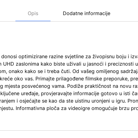
Opis
Dodatne informacije
i optimizirane razine svjetline za živopisnu boju i izva
kim UHD zaslonima kako biste uživali u jasnoći i preciznosti
ukom, onako kako se i treba čuti. Od vašeg omiljenog sadrža
reće oko vas. Primajte prilagođene filmske preporuke, pre
ednog mjesta posvećenog vama. Podiže praktičnost na novu r
iključene uređaje, provjeravajte informacije gotovo u isti č
anjem i osjećajte se kao da ste uistinu uronjeni u igru. Pr
jestu. Informativna ploča za videoigre omogućuje brzu pr