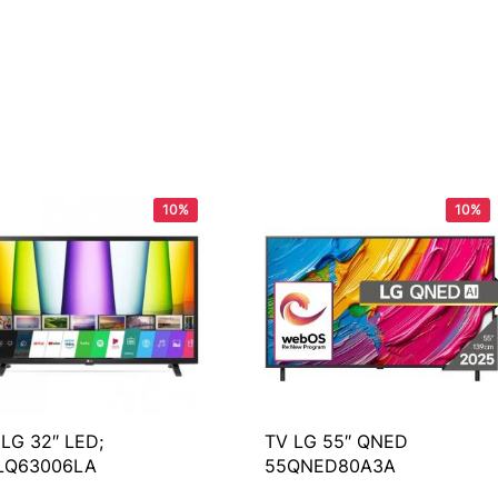
10%
10%
 LG 32″ LED;
TV LG 55″ QNED
LQ63006LA
55QNED80A3A