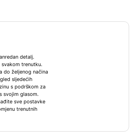
nredan detalj.
 u svakom trenutku.
ja do željenog načina
gled sljedećih
azinu s podrškom za
as svojim glasom.
onađite sve postavke
omjenu trenutnih