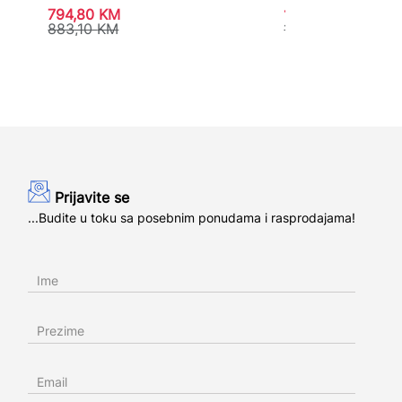
794,80
KM
1.308,40
KM
883,10
KM
1.486,85
KM
Prijavite se
...Budite u toku sa posebnim ponudama i rasprodajama!
Ime
Prezime
Email