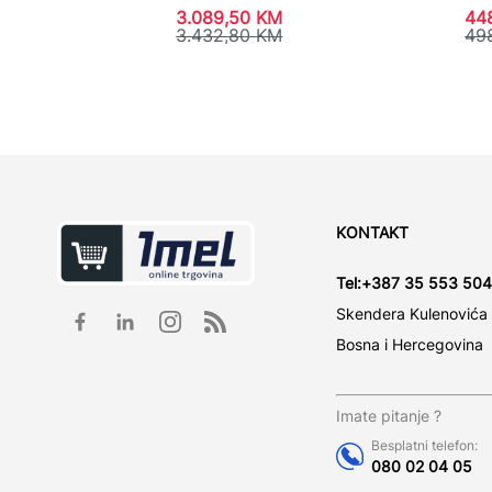
3.089,50
KM
44
3.432,80
KM
49
KONTAKT
Tel:
+387 35 553 504
Skendera Kulenovića
Bosna i Hercegovina
Imate pitanje ?
Besplatni telefon:
080 02 04 05