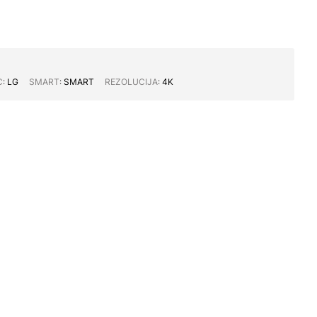
C∶
LG
SMART∶
SMART
REZOLUCIJA∶
4K