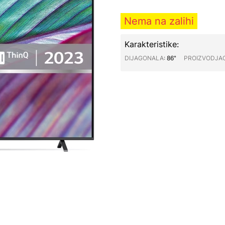
Nema na zalihi
Karakteristike:
DIJAGONALA∶
86"
PROIZVODJA