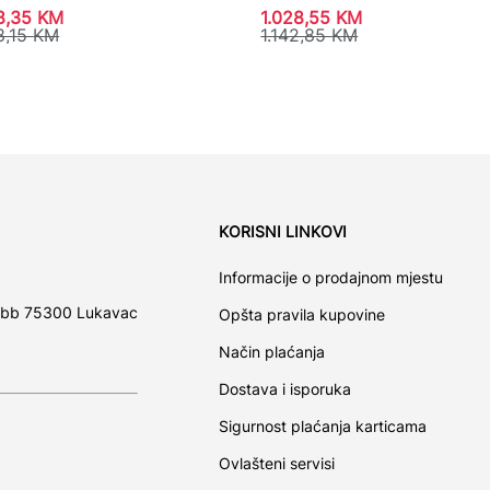
8,35
KM
1.028,55
KM
8,15
KM
1.142,85
KM
KORISNI LINKOVI
Informacije o prodajnom mjestu
 bb 75300 Lukavac
Opšta pravila kupovine
Način plaćanja
Dostava i isporuka
Sigurnost plaćanja karticama
Ovlašteni servisi