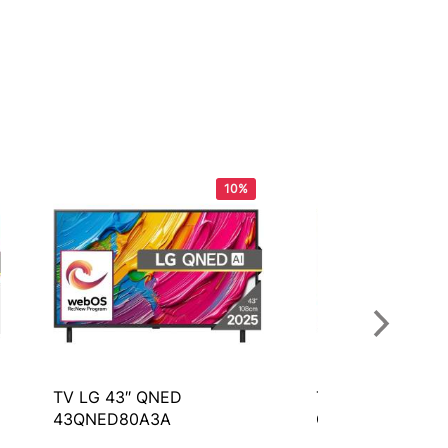
10%
TV LG 43″ QNED
TV Philips 65” P
43QNED80A3A
QledTitan OS; 6