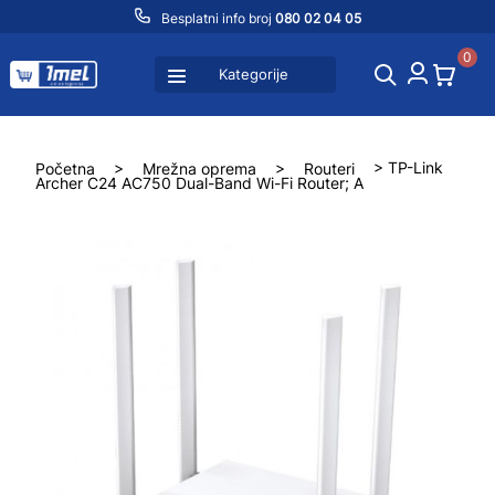
Besplatni info broj
080 02 04 05
0
Kategorije
Početna
>
Mrežna oprema
>
Routeri
> TP-Link
Archer C24 AC750 Dual-Band Wi-Fi Router; A