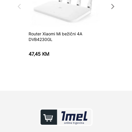
Router Xiaomi Mi bežični 4A
Router 
DVB4230GL
47,45
KM
37,85