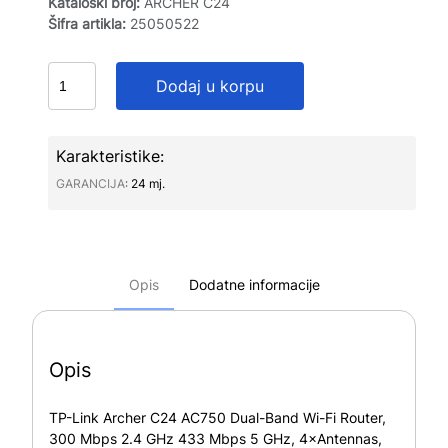
Kataloški broj:
ARCHER C24
Šifra artikla:
25050522
Dodaj u korpu
Karakteristike:
GARANCIJA∶
24 mj.
Opis
Dodatne informacije
Opis
TP-Link Archer C24 AC750 Dual-Band Wi-Fi Router,
300 Mbps 2.4 GHz 433 Mbps 5 GHz, 4×Antennas,