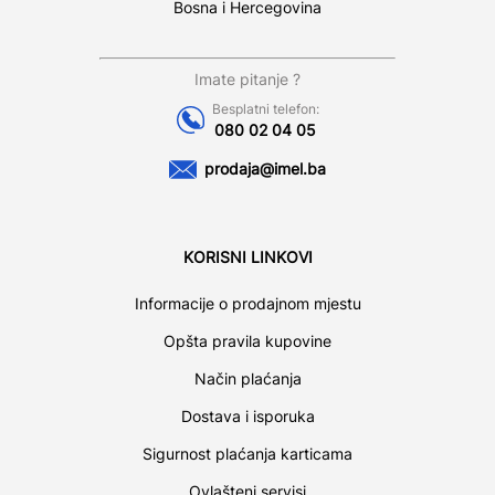
Bosna i Hercegovina
Imate pitanje ?
Besplatni telefon:
080 02 04 05
prodaja@imel.ba
KORISNI LINKOVI
Informacije o prodajnom mjestu
Opšta pravila kupovine
Način plaćanja
Dostava i isporuka
Sigurnost plaćanja karticama
Ovlašteni servisi