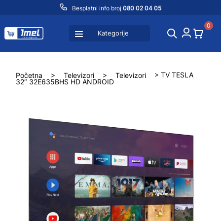
Besplatni info broj
080 02 04 05
0
Kategorije
Početna
>
Televizori
>
Televizori
> TV TESLA
32″ 32E635BHS HD ANDROID