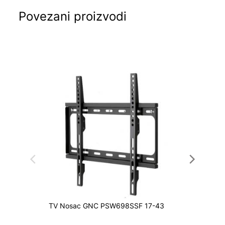
Povezani proizvodi
TV Nosac GNC PSW698SSF 17-43
Nosač 
120-90