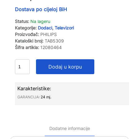
Dostava po cijeloj BiH
Status:
Na lageru
Kategorije:
Dodaci
,
Televizori
Proizvođač:
PHILIPS
Kataloški broj:
TAB5309
Šifra artikla:
12080464
Dodaj u korpu
Karakteristike:
GARANCIJA∶
24 mj.
Dodatne informacije