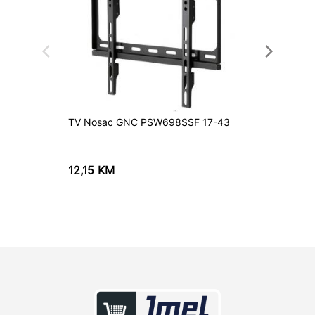
TV Nosac GNC PSW698SSF 17-43
TV Nos
12,15
KM
74,55