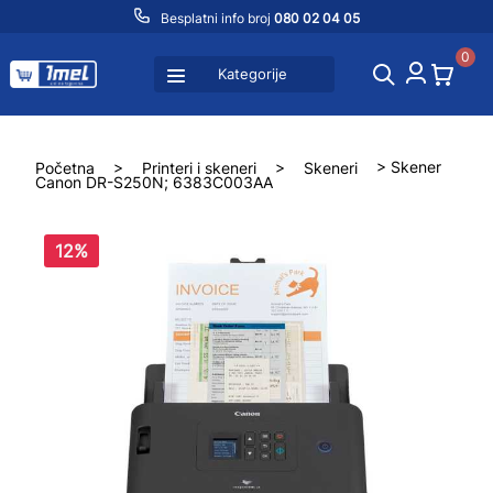
Besplatni info broj
080 02 04 05
0
Kategorije
Početna
>
Printeri i skeneri
>
Skeneri
> Skener
Canon DR-S250N; 6383C003AA
12%