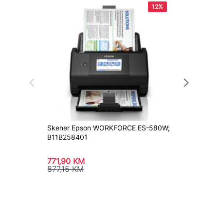
12%
Skener Epson WORKFORCE ES-580W;
Skener
B11B258401
771,90
KM
651,10
877,15
KM
739,9