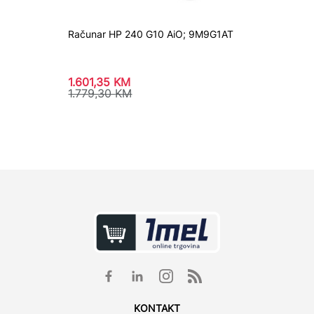
Računar HP 240 G10 AiO; 9M9G1AT
Računa
1.601,35
KM
1.381,
1.779,30
KM
1.569
KONTAKT