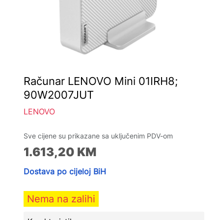
Računar LENOVO Mini 01IRH8;
90W2007JUT
LENOVO
Sve cijene su prikazane sa uključenim PDV-om
1.613,20
KM
Dostava po cijeloj BiH
Nema na zalihi