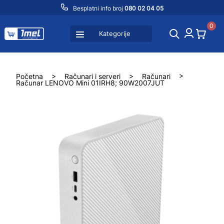
Besplatni info broj
080 02 04 05
0
Kategorije
Početna
>
Računari i serveri
>
Računari
>
Računar LENOVO Mini 01IRH8; 90W2007JUT