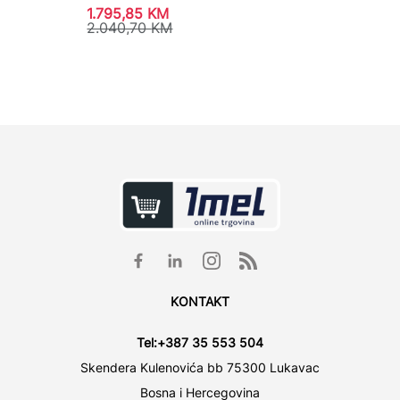
1.795,85
KM
4.273
2.040,70
KM
4.855
KONTAKT
Tel:
+387 35 553 504
Skendera Kulenovića bb 75300 Lukavac
Bosna i Hercegovina