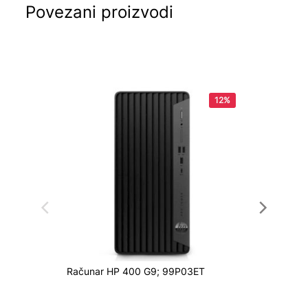
Povezani proizvodi
12%
Računar HP 400 G9; 99P03ET
Računa
90PF0