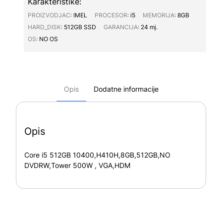
Karakteristike:
PROIZVODJAC∶
IMEL
PROCESOR∶
i5
MEMORIJA∶
8GB
HARD_DISK∶
512GB SSD
GARANCIJA∶
24 mj.
OS∶
NO OS
Opis
Dodatne informacije
Opis
Core i5 512GB 10400,H410H,8GB,512GB,NO
DVDRW,Tower 500W , VGA,HDM