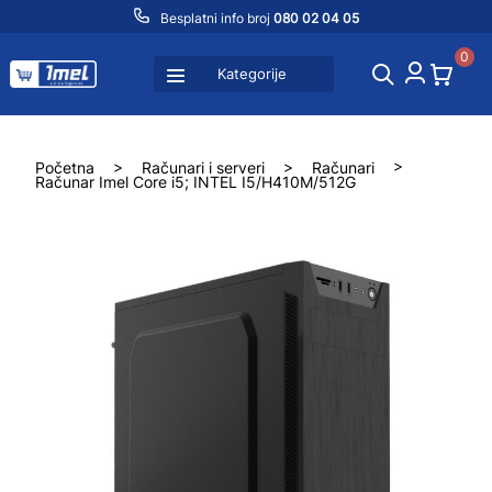
Besplatni info broj
080 02 04 05
0
Kategorije
Početna
>
Računari i serveri
>
Računari
>
Računar Imel Core i5; INTEL I5/H410M/512G