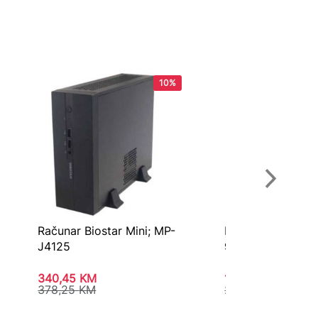
10%
Računar Biostar Mini; MP-
Računar HP 400 
J4125
99P03ET
340,45
KM
1.795,85
KM
378,25
KM
2.040,70
KM