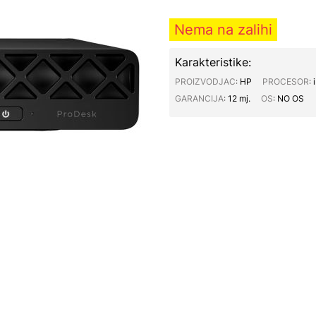
Nema na zalihi
Karakteristike:
PROIZVODJAC∶
HP
PROCESOR∶
GARANCIJA∶
12 mj.
OS∶
NO OS