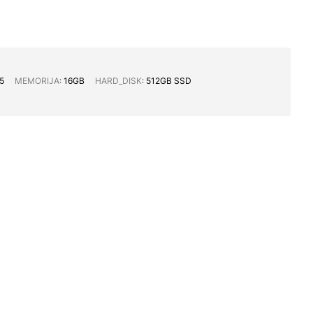
i5
MEMORIJA∶
16GB
HARD_DISK∶
512GB SSD