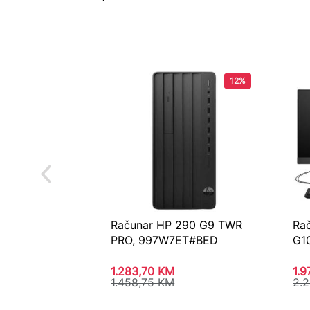
12%
Računar HP 290 G9 TWR
Ra
PRO, 997W7ET#BED
G1
1.283,70
KM
1.
1.458,75
KM
2.