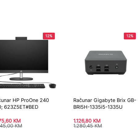
12%
12%
čunar HP ProOne 240
Računar Gigabyte Brix GB-
0; 623Z5ET#BED
BRI5H-1335i5-1335U
975,60
KM
1.126,80
KM
245,00
KM
1.280,45
KM