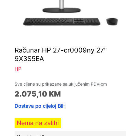
Računar HP 27-cr0009ny 27″
9X3S5EA
HP
Sve cijene su prikazane sa uključenim PDV-om
2.075,10
KM
Dostava po cijeloj BiH
Nema na zalihi