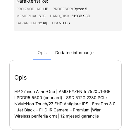
Karakteristike:
PROIZVODJAC∶
HP
PROCESOR∶
Ryzen 5
MEMORIJA∶
16GB
HARD_DISK∶
512GB SSD
GARANCIJA∶
12 mj.
OS∶
NO OS
Opis
Dodatne informacije
Opis
HP 27 inch All-in-One | AMD RYZEN 5 7520U16GB
LPDDR5 5500 (onboard) | SSD 512G 2280 PCIe
NVMeNon-Touch/27 FHD Antiglare IPS | FreeDos 3.0
| Jet Black – FHD IR Camera – Premium |Wlan|
Wireless periferija crna| 12 mjeseci garancije