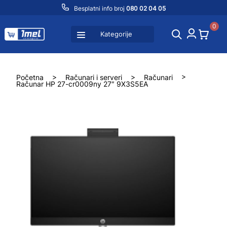
Besplatni info broj
080 02 04 05
0
Kategorije
Početna
>
Računari i serveri
>
Računari
>
Računar HP 27-cr0009ny 27″ 9X3S5EA