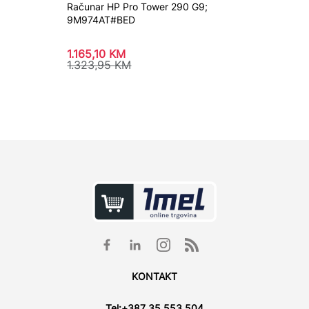
Računar HP Pro Tower 290 G9;
Računa
9M974AT#BED
1.165,10
KM
1.299,
1.323,95
KM
1.477,
KONTAKT
Tel:
+387 35 553 504