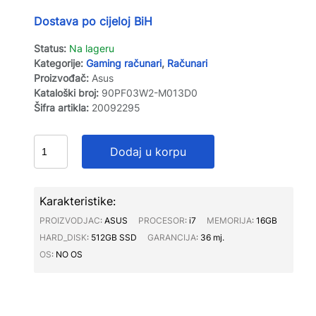
Dostava po cijeloj BiH
Status:
Na lageru
Kategorije:
Gaming računari
,
Računari
Proizvođač:
Asus
Kataloški broj:
90PF03W2-M013D0
Šifra artikla:
20092295
Dodaj u korpu
Karakteristike:
PROIZVODJAC∶
ASUS
PROCESOR∶
i7
MEMORIJA∶
16GB
HARD_DISK∶
512GB SSD
GARANCIJA∶
36 mj.
OS∶
NO OS