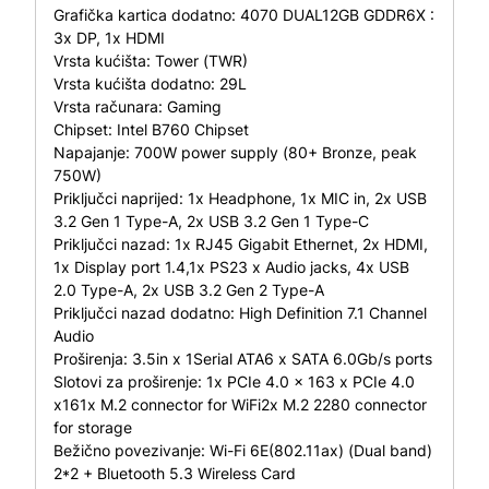
Grafička kartica dodatno:
4070 DUAL12GB GDDR6X :
3x DP, 1x HDMI
Vrsta kućišta:
Tower (TWR)
Vrsta kućišta dodatno:
29L
Vrsta računara:
Gaming
Chipset:
Intel B760 Chipset
Napajanje:
700W power supply (80+ Bronze, peak
750W)
Priključci naprijed:
1x Headphone, 1x MIC in, 2x USB
3.2 Gen 1 Type-A, 2x USB 3.2 Gen 1 Type-C
Priključci nazad:
1x RJ45 Gigabit Ethernet, 2x HDMI,
1x Display port 1.4,1x PS23 x Audio jacks, 4x USB
2.0 Type-A, 2x USB 3.2 Gen 2 Type-A
Priključci nazad dodatno:
High Definition 7.1 Channel
Audio
Proširenja:
3.5in x 1Serial ATA6 x SATA 6.0Gb/s ports
Slotovi za proširenje:
1x PCIe 4.0 x 163 x PCIe 4.0
x161x M.2 connector for WiFi2x M.2 2280 connector
for storage
Bežično povezivanje:
Wi-Fi 6E(802.11ax) (Dual band)
2*2 + Bluetooth 5.3 Wireless Card