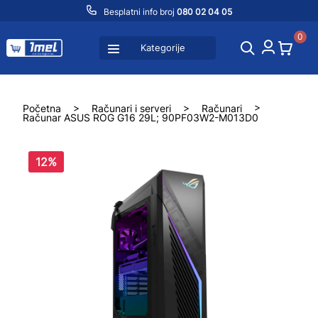
Besplatni info broj
080 02 04 05
0
Kategorije
Početna
>
Računari i serveri
>
Računari
>
Računar ASUS ROG G16 29L; 90PF03W2-M013D0
12%