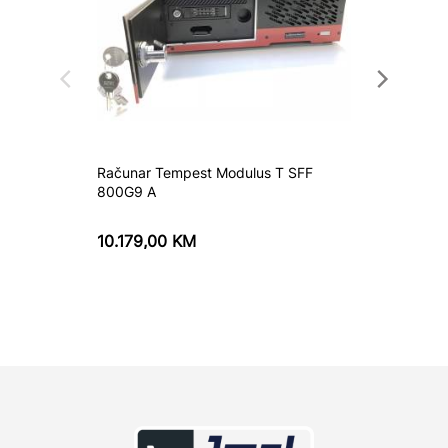
Računar Tempest Modulus T SFF
Računar
800G9 A
936W7
10.179,00
KM
1.283,
1.458,