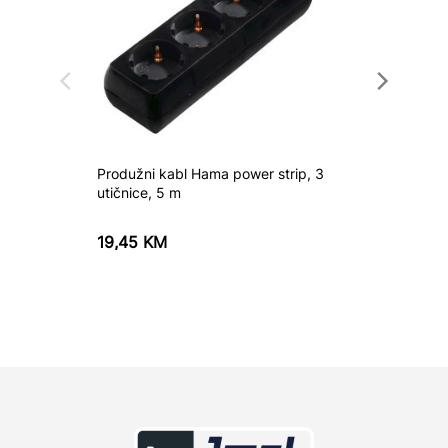
Produžni kabl Hama power strip, 3
PRODUZ
utičnice, 5 m
UTICNI
19,45
KM
56,95