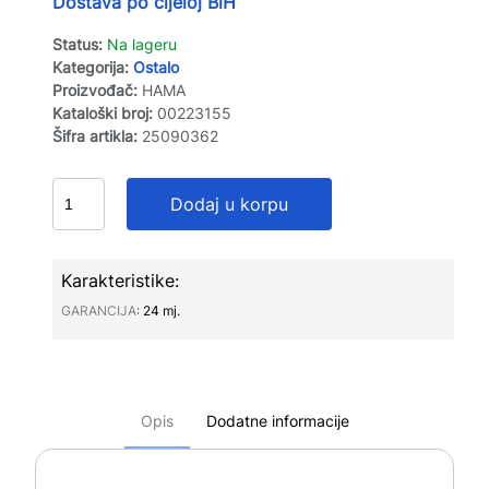
Dostava po cijeloj BiH
Status:
Na lageru
Kategorija:
Ostalo
Proizvođač:
HAMA
Kataloški broj:
00223155
Šifra artikla:
25090362
Dodaj u korpu
Karakteristike:
GARANCIJA∶
24 mj.
Opis
Dodatne informacije