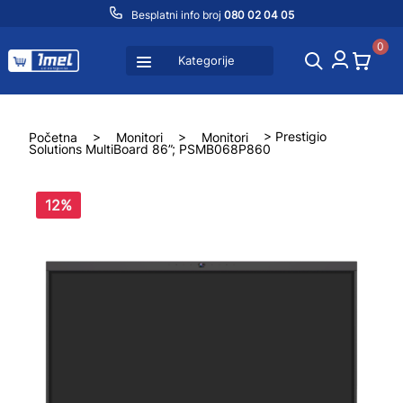
Besplatni info broj
080 02 04 05
0
Kategorije
Početna
>
Monitori
>
Monitori
> Prestigio
Solutions MultiBoard 86”; PSMB068P860
12%