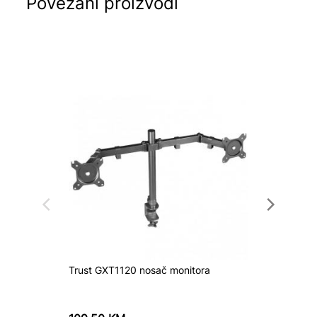
Povezani proizvodi
Trust GXT1120 nosač monitora
Monitor
U2724