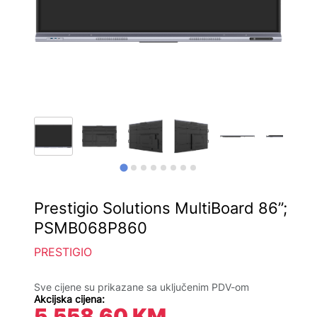
Prestigio Solutions MultiBoard 86”;
PSMB068P860
PRESTIGIO
Sve cijene su prikazane sa uključenim PDV-om
Akcijska cijena:
5.558,60
KM