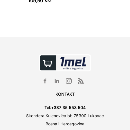
109,50
KM
789,5
897,1
KONTAKT
Tel:
+387 35 553 504
Skendera Kulenovića bb 75300 Lukavac
Bosna i Hercegovina