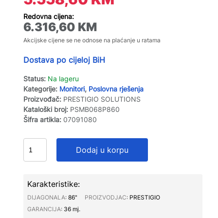
Redovna cijena:
6.316,60
KM
Akcijske cijene se ne odnose na plaćanje u ratama
Dostava po cijeloj BiH
Status:
Na lageru
Kategorije:
Monitori
,
Poslovna rješenja
Proizvođač:
PRESTIGIO SOLUTIONS
Kataloški broj:
PSMB068P860
Šifra artikla:
07091080
Dodaj u korpu
Karakteristike:
DIJAGONALA∶
86"
PROIZVODJAC∶
PRESTIGIO
GARANCIJA∶
36 mj.