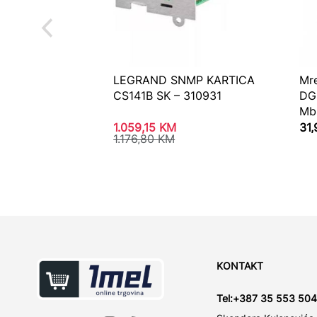
LEGRAND SNMP KARTICA
Mr
CS141B SK – 310931
DG
Mb
1.059,15
KM
31
1.176,80
KM
KONTAKT
Tel:
+387 35 553 504