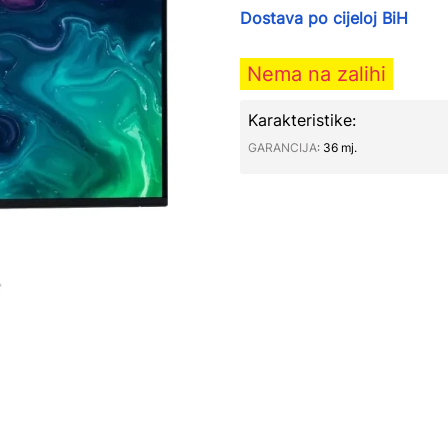
Dostava po cijeloj BiH
Nema na zalihi
Karakteristike:
GARANCIJA∶
36 mj.