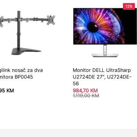
12%
ilink nosač za dva
Monitor DELL UltraSharp
nitora BP0045
U2724DE 27″, U2724DE-
56
,95
KM
984,70
KM
1.119,00
KM