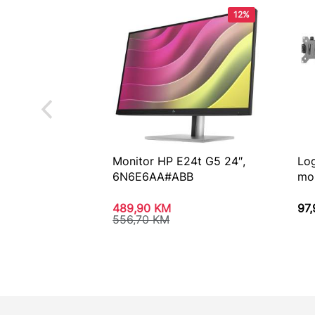
12%
Monitor HP E24t G5 24″,
Log
6N6E6AA#ABB
mo
489,90
KM
97
556,70
KM