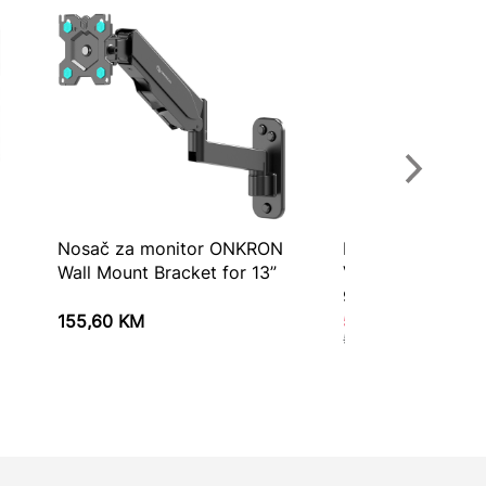
Nosač za monitor ONKRON
Monitor 32″ ASU
Wall Mount Bracket for 13”
VG328H1B FHD;
90LM0681-B0117
155,60
KM
526,30
KM
598,10
KM