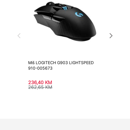
Miš LOGITECH G903 LIGHTSPEED
Miš Wi
910-005673
CND-S
236,40
KM
36,50
262,65
KM