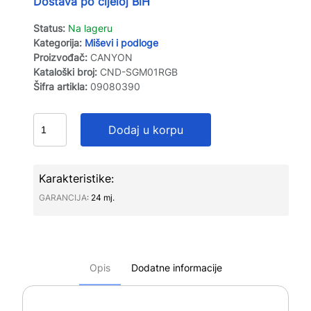
Dostava po cijeloj BiH
Status:
Na lageru
Kategorija:
Miševi i podloge
Proizvođač:
CANYON
Kataloški broj:
CND-SGM01RGB
Šifra artikla:
09080390
Dodaj u korpu
Karakteristike:
GARANCIJA∶
24 mj.
Opis
Dodatne informacije