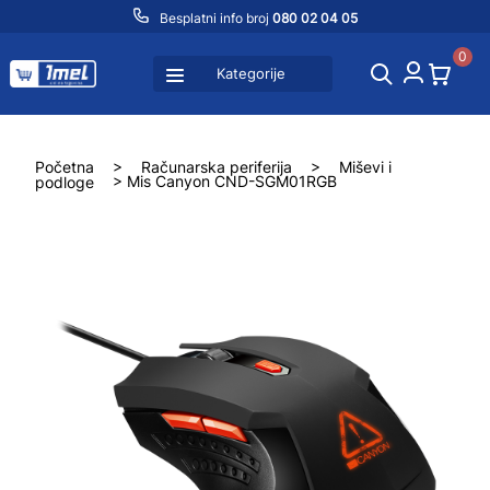
Besplatni info broj
080 02 04 05
0
Kategorije
Početna
>
Računarska periferija
>
Miševi i
podloge
> Mis Canyon CND-SGM01RGB