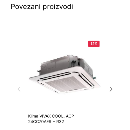
Povezani proizvodi
12%
Klima VIVAX COOL, ACP-
Konvek
24CC70AERI+ R32