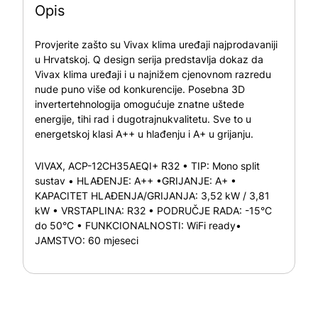
Opis
Provjerite zašto su Vivax klima uređaji najprodavaniji
u Hrvatskoj. Q design serija predstavlja dokaz da
Vivax klima uređaji i u najnižem cjenovnom razredu
nude puno više od konkurencije. Posebna 3D
invertertehnologija omogućuje znatne uštede
energije, tihi rad i dugotrajnukvalitetu. Sve to u
energetskoj klasi A++ u hlađenju i A+ u grijanju.
VIVAX, ACP-12CH35AEQI+ R32 • TIP: Mono split
sustav • HLAĐENJE: A++ •GRIJANJE: A+ •
KAPACITET HLAĐENJA/GRIJANJA: 3,52 kW / 3,81
kW • VRSTAPLINA: R32 • PODRUČJE RADA: -15°C
do 50°C • FUNKCIONALNOSTI: WiFi ready•
JAMSTVO: 60 mjeseci