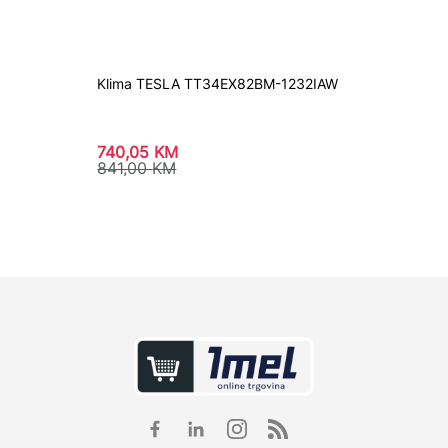
Klima TESLA TT34EX82BM-1232IAW
Konvek
740,05
KM
137,0
841,00
KM