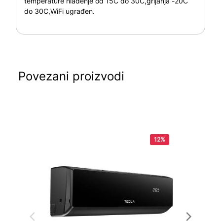
temperature hlađenje od 15C do 30C,grijanja -20C
do 30C,WiFi ugrađen.
Povezani proizvodi
12%