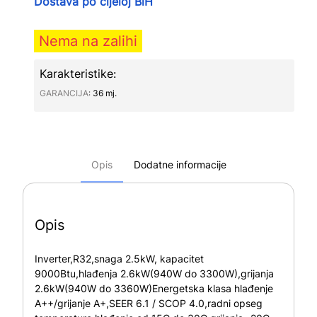
Dostava po cijeloj BiH
Nema na zalihi
Karakteristike:
GARANCIJA∶
36 mj.
Opis
Dodatne informacije
Opis
Inverter,R32,snaga 2.5kW, kapacitet
9000Btu,hlađenja 2.6kW(940W do 3300W),grijanja
2.6kW(940W do 3360W)Energetska klasa hlađenje
A++/grijanje A+,SEER 6.1 / SCOP 4.0,radni opseg