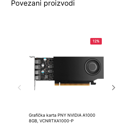
Povezani proizvodi
12%
Grafička karta PNY NVIDIA A1000
Grafičk
8GB, VCNRTXA1000-P
5050 V