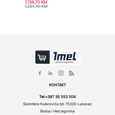
1.136,70
KM
756,9
1.291,70
KM
841,0
KONTAKT
Tel:
+387 35 553 504
Skendera Kulenovića bb 75300 Lukavac
Bosna i Hercegovina