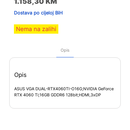
1.158,30
KM
Dostava po cijeloj BiH
Nema na zalihi
Opis
Opis
ASUS VGA DUAL-RTX4060TI-O16G;NVIDIA GeForce
RTX 4060 Ti;16GB GDDR6 128bit;HDMI,3xDP