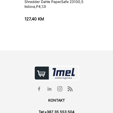
Shredder Dahle PaperSafe 23100,5
Firewal
listova,P4,12l
127,40
KM
3.590
KONTAKT
Tel:
+387 35 553 504