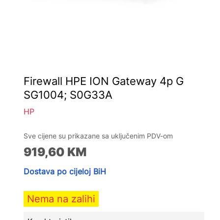
Firewall HPE ION Gateway 4p G
SG1004; S0G33A
HP
Sve cijene su prikazane sa uključenim PDV-om
919,60
KM
Dostava po cijeloj BiH
Nema na zalihi