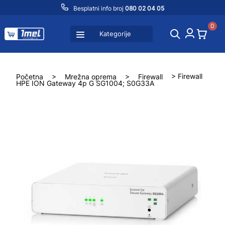
Besplatni info broj
080 02 04 05
0
Kategorije
Početna
>
Mrežna oprema
>
Firewall
> Firewall
HPE ION Gateway 4p G SG1004; S0G33A