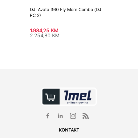
DJI Avata 360 Fly More Combo (DJI
DJI Ava
RC 2)
(DJI Go
1.984,25
KM
2.005
2.254,80
KM
2.278
KONTAKT