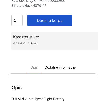
Kataloški broj:
CP.MA.00000326.01
Šifra artikla:
44070115
Dodaj u korpu
Karakteristike:
GARANCIJA∶
6 mj.
Opis
Dodatne informacije
Opis
DJI Mini 2 Intelligent Flight Battery