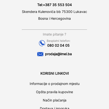
Tel:
+387 35 553 504
Skendera Kulenovića bb 75300 Lukavac
Bosna i Hercegovina
Imate pitanje ?
Besplatni telefon:
080 02 04 05
prodaja@imel.ba
KORISNI LINKOVI
Informacije o prodajnom mjestu
Opšta pravila kupovine
Način plaćanja
Dostava i isporuka