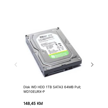
Disk WD HDD 1TB SATA3 64MB Pull;
Disk WD
WD10EURX-P
WDBUZ
148,45
KM
192,7