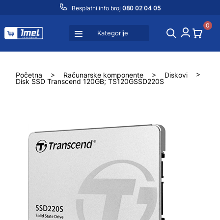
Besplatni info broj
080 02 04 05
0
Kategorije
Početna
>
Računarske komponente
>
Diskovi
>
Disk SSD Transcend 120GB; TS120GSSD220S